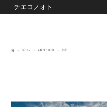
チエコノオト
ホーム
BLOG
Chieko Blog
如月