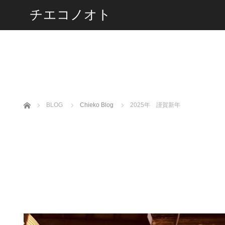
チエコノオト
ホーム
BLOG
Chieko Blog
2025年 謹賀新年