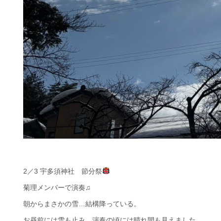
2／3 宇多須神社 節分祭
菊理メンバーで演奏♫
朝からまさかの雪…結構降っている。
お昼前には雪も止み、演奏の頃には晴れ間も見えました。