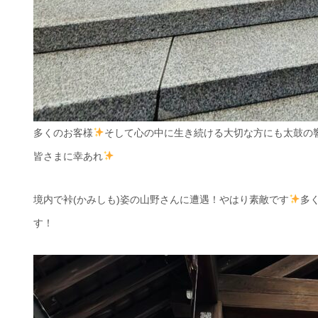
多くのお客様
そして心の中に生き続ける大切な方にも太鼓の
皆さまに幸あれ
境内で裃(かみしも)姿の山野さんに遭遇！やはり素敵です
多
す！